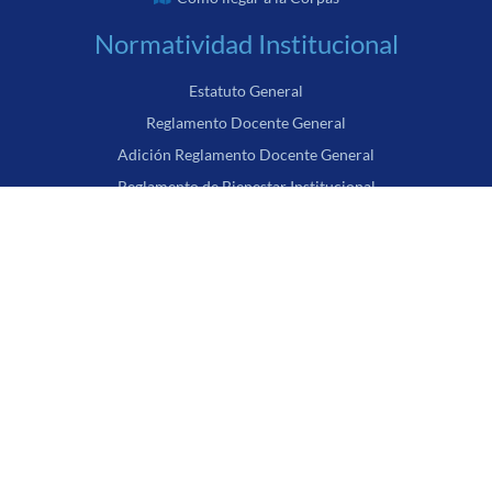
Normatividad Institucional
Estatuto General
Reglamento Docente General
Adición Reglamento Docente General
Reglamento de Bienestar Institucional
Reglamento General Estudiantil
Código del Buen Gobierno
Política de Tratamiento de Datos Personales
Política de Propiedad Intelectual, Innovación y Emprendimiento
Política de Internacionalización
Aviso de Privacidad
Transparencia y Acceso a la Información Pública
Elecciones Corpistas 2020
Elecciones Corpistas 2022