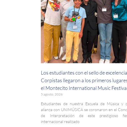
Los estudiantes con el sello de excelenci
Corpistas llegaron a los primeros lugare
el Montecito International Music Festiva
5 agosto, 2026
Estudiantes de nuestra Escuela de Música y 
alianza con UNIMÚSICA se coronaron en el Con
de Interpretación de este prestigioso fest
internacional realizado