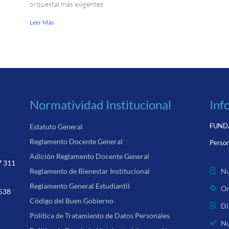
orquestal más exigentes
Leer Más
Normatividad Institucional
Inf
FUNDA
Estatuto General
Reglamento Docente General
Person
Adición Reglamento Docente General
7 311
Nu
Reglamento de Bienestar Institucional
Reglamento General Estudiantil
Or
 538
Código del Buen Gobierno
Di
Política de Tratamiento de Datos Personales
Nu