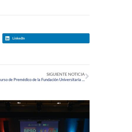
LinkedIn
SIGUIENTE NOTICIA
¡Inicia tu viaje hacia la Medicina con el curso de Premédico de la Fundación Universitaria Juan N. Corpas!