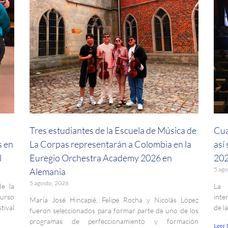
a
Tres estudiantes de la Escuela de Música de
Cua
s en
La Corpas representarán a Colombia en la
así
l
Euregio Orchestra Academy 2026 en
202
5 ago
Alemania
5 agosto, 2026
de la
La 
curso
inte
María José Hincapié, Felipe Rocha y Nicolás López
ival
de l
fueron seleccionados para formar parte de uno de los
programas de perfeccionamiento y formación
Leer