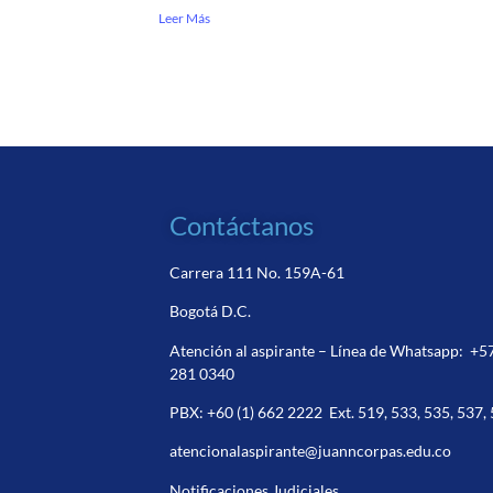
Leer Más
Contáctanos
Carrera 111 No. 159A-61
Bogotá D.C.
Atención al aspirante – Línea de Whatsapp:
+5
281 0340
PBX:
+60 (1) 662 2222
Ext. 519, 533, 535, 537,
atencionalaspirante@juanncorpas.edu.co
Notificaciones Judiciales