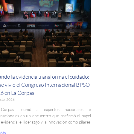
ndo la evidencia transforma el cuidado:
 se vivió el Congreso Internacional BPSO
6 en La Corpas
sto, 2026
Corpas reunió a expertos nacionales e
rnacionales en un encuentro que reafirmó el papel
a evidencia, el liderazgo y la innovación como pilares
 Más