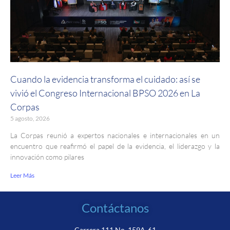
Cuando la evidencia transforma el cuidado: así se
vivió el Congreso Internacional BPSO 2026 en La
Corpas
5 agosto, 2026
La Corpas reunió a expertos nacionales e internacionales en un
encuentro que reafirmó el papel de la evidencia, el liderazgo y la
innovación como pilares
Leer Más
Contáctanos
Carrera 111 No. 159A-61