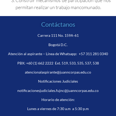
Construir mecanismos de participación que nos
permitan realizar un trabajo mancomunado.
Contáctanos
Carrera 111 No. 159A-61
Bogotá D.C.
Atención al aspirante – Línea de Whatsapp:
+57 311 281 0340
PBX:
+60 (1) 662 2222
Ext. 519, 533, 535, 537, 538
atencionalaspirante@juanncorpas.edu.co
Notificaciones Judiciales
notificacionesjudiciales.fujnc@juanncorpas.edu.co
Horario de atención:
Lunes a viernes de 7:30 a.m a 5:30 p.m