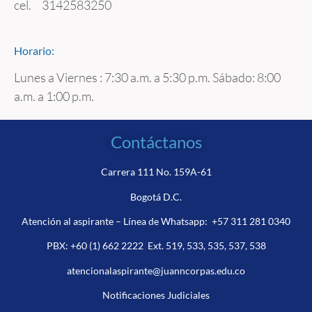
cel. 3142583250
Horario:
Lunes a Viernes : 7:30 a.m. a 5:30 p.m. Sábado: 8:00
a.m. a 1:00 p.m.
Contáctanos
Carrera 111 No. 159A-61
Bogotá D.C.
Atención al aspirante – Línea de Whatsapp:
+57 311 281 0340
PBX:
+60 (1) 662 2222
Ext. 519, 533, 535, 537, 538
atencionalaspirante@juanncorpas.edu.co
Notificaciones Judiciales