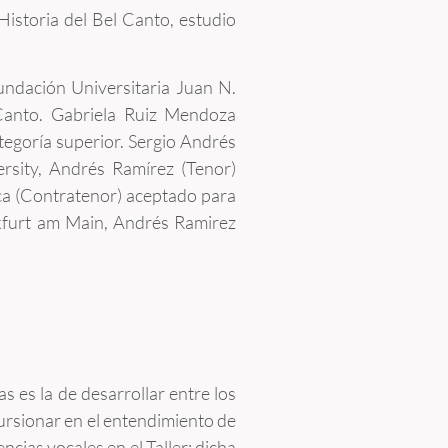
 Historia del Bel Canto, estudio
undación Universitaria Juan N.
Canto. Gabriela Ruiz Mendoza
tegoría superior. Sergio Andrés
rsity, Andrés Ramírez (Tenor)
ca (Contratenor) aceptado para
kfurt am Main, Andrés Ramirez
 es la de desarrollar entre los
cursionar en el entendimiento de
cias vocales en el Taller; dicha