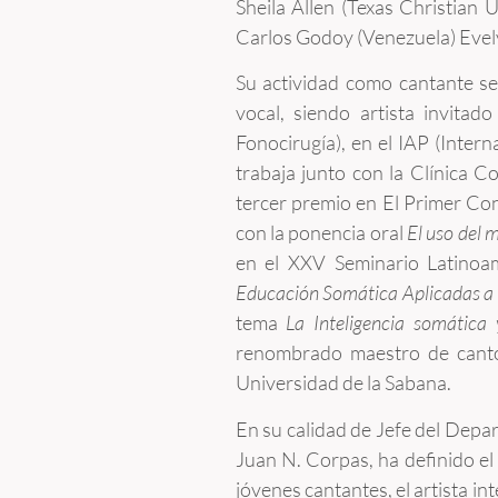
Sheila Allen (Texas Christian 
Carlos Godoy (Venezuela) Evely
Su actividad como cantante se 
vocal, siendo artista invita
Fonocirugía), en el IAP (Inter
trabaja junto con la Clínica C
tercer premio en El Primer Con
con la ponencia oral
El uso del 
en el XXV Seminario Latino
Educación Somática Aplicadas a 
tema
La
Inteligencia somática
renombrado maestro de canto
Universidad de la Sabana.
En su calidad de Jefe del Depa
Juan N. Corpas, ha definido el 
jóvenes cantantes, el artista in