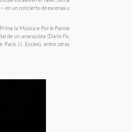
e – en un concierto de escenas u
Prima la Música e Poi le Parole
ntal de un anarquista (Dario Fo,
Paris (J. Eccles), entre otras