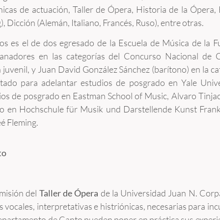
nicas de actuación, Taller de Ópera, Historia de la Ópera,
), Dicción (Alemán, Italiano, Francés, Ruso), entre otras.
os es el de dos egresado de la Escuela de Música de la F
ganadores en las categorías del Concurso Nacional de 
 juvenil, y Juan David González Sánchez (barítono) en la ca
ptado para adelantar estudios de posgrado en Yale Unive
ios de posgrado en Eastman School of Music, Alvaro Tinja
do en Hochschule für Musik und Darstellende Kunst Fran
eé Fleming.
to
a misión del
Taller de Ópera
de la Universidad Juan N. Corpas
s vocales, interpretativas e histriónicas, necesarias para in
epartamento de Canto pueden poner en práctica sus experien