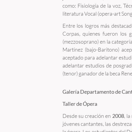
como: Fisiología de la voz, Téc
literatura Vocal (opera-art Song
Entre los logros más destacad
Corpas, quienes fueron los 
(mezzosoprano) en la categoría
Martinez (bajo-Baritono) ace
aceptado para adelantar estud
adelantar estudios de posgra
(tenor) ganador de la beca Ren
Galería Departamento de Can
Taller de Ópera
Desde su creación en
2008
, l
jóvenes cantantes, las destreza
la ópera. Los estudiantes del D