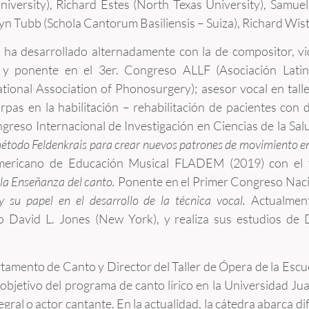
University), Richard Estes (North Texas University), Samu
n Tubb (Schola Cantorum Basiliensis – Suiza), Richard Wist
ha desarrollado alternadamente con la de compositor, vio
do y ponente en el 3er. Congreso ALLF (Asociación Lati
national Association of Phonosurgery); asesor vocal en tal
orpas en la habilitación – rehabilitación de pacientes con 
greso Internacional de Investigación en Ciencias de la Sal
método Feldenkrais para crear nuevos patrones de movimiento en
americano de Educación Musical FLADEM (2019) con el
la Enseñanza del canto.
Ponente en el Primer Congreso Nacio
 y su papel en el desarrollo de la técnica vocal.
Actualment
 David L. Jones (New York), y realiza sus estudios de 
rtamento de Canto y Director del Taller de Ópera de la Escu
objetivo del programa de canto lírico en la Universidad Ju
tegral o actor cantante. En la actualidad, la cátedra abarca 