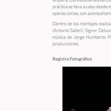
práctica se lleva a cabo desde 
operas cortas, con acompañami
Dentro de los montajes realiza
(Antonio Salieri), Signor Delus
música de Jorge Humberto Pinz
producciones.
Registro Fotográfico