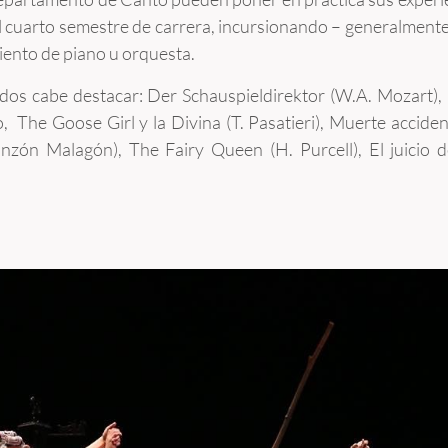
el cuarto semestre de carrera, incursionando – generalment
ento de piano u orquesta.
dos cabe destacar: Der Schauspieldirektor (W.A. Mozart), 
o, The Goose Girl y la Divina (T. Pasatieri), Muerte accide
ón Malagón), The Fairy Queen (H. Purcell), El juicio de 