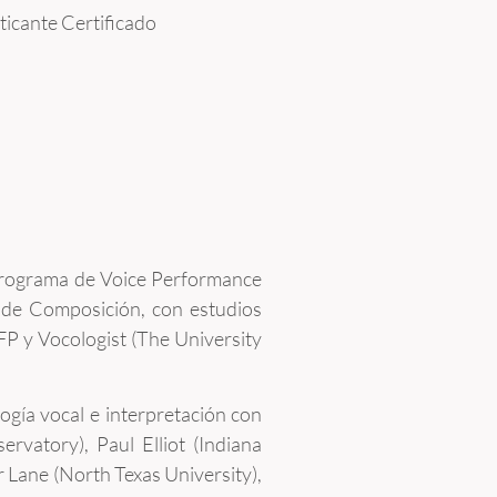
cante Certificado
 programa de Voice Performance
s de Composición, con estudios
FP y Vocologist (The University
logía vocal e interpretación con
rvatory), Paul Elliot (Indiana
r Lane (North Texas University),