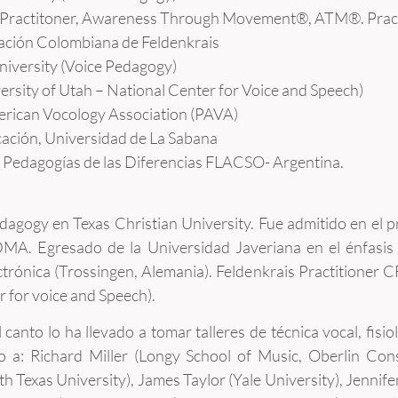
 Practitoner, Awareness Through Movement®, ATM®. Practi
ación Colombiana de Feldenkrais
niversity (Voice Pedagogy)
ersity of Utah – National Center for Voice and Speech)
rican Vocology Association (PAVA)
ación, Universidad de La Sabana
 Pedagogías de las Diferencias FLACSO- Argentina.
agogy en Texas Christian University. Fue admitido en el
DMA. Egresado de la Universidad Javeriana en el énfasi
trónica (Trossingen, Alemania). Feldenkrais Practitioner C
 for voice and Speech).
canto lo ha llevado a tomar talleres de técnica vocal, fisio
 a: Richard Miller (Longy School of Music, Oberlin Conse
th Texas University), James Taylor (Yale University), Jennife