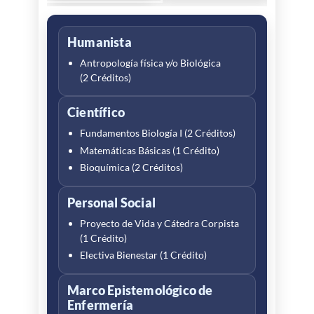
Humanista
Cuidado de Enfermería
Antropología física y/o Biológica
Enfermería Social y Comunitaria I
(2 Créditos)
(4 Créditos)
Cuidado y Calidad de Vida I
Autoconocimiento (1 Crédito)
Científico
Fundamentos Biología I (2 Créditos)
Enfoques y métodos de
Matemáticas Básicas (1 Crédito)
investigación
Bioquímica (2 Créditos)
Lenguaje y Sociedad I (2 Créditos)
Personal Social
Comunicación y Lengua
Proyecto de Vida y Cátedra Corpista
Extranjera
(1 Crédito)
Inglés I (1 Crédito)
Electiva Bienestar (1 Crédito)
Informática
Marco Epistemológico de
Enfermería
Informática I (1 Crédito)