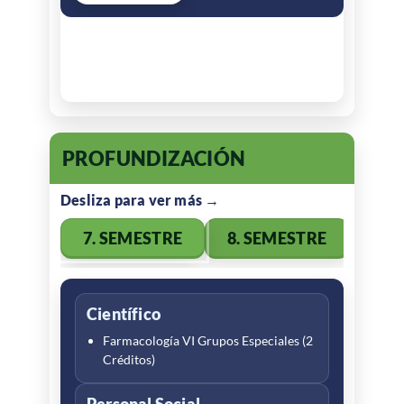
PROFUNDIZACIÓN
7. SEMESTRE
8. SEMESTRE
Científico
Electivas de profundización
Farmacología VI Grupos Especiales (2
Electiva II (2 Créditos)
Créditos)
Enfoques y métodos de