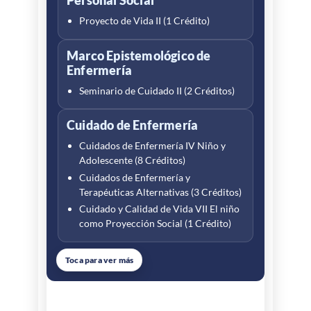
Personal Social
investigación
Metodología de la Investigación II (2
Proyecto de Vida II (1 Crédito)
Créditos)
Marco Epistemológico de
Enfermería
Comunicación y Lengua
Extranjera
Seminario de Cuidado II (2 Créditos)
Inglés VI (1 Crédito)
Cuidado de Enfermería
Cuidados de Enfermería IV Niño y
Adolescente (8 Créditos)
Cuidados de Enfermería y
Terapéuticas Alternativas (3 Créditos)
Cuidado y Calidad de Vida VII El niño
como Proyección Social (1 Crédito)