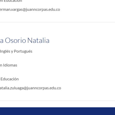
en Educación
german.vargas@juanncorpas.edu.co
a Osorio Natalia
Inglés y Portugués
en Idiomas
 Educación
atalia.zuluaga@juanncorpas.edu.co