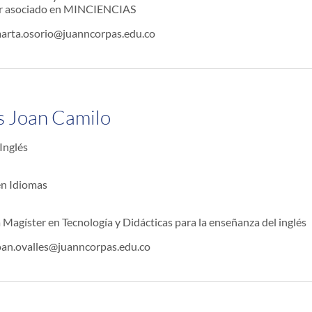
or asociado en MINCIENCIAS
arta.osorio@juanncorpas.edu.co
s Joan Camilo
Inglés
en Idiomas
 Magíster en Tecnología y Didácticas para la enseñanza del inglés
oan.ovalles@juanncorpas.edu.co