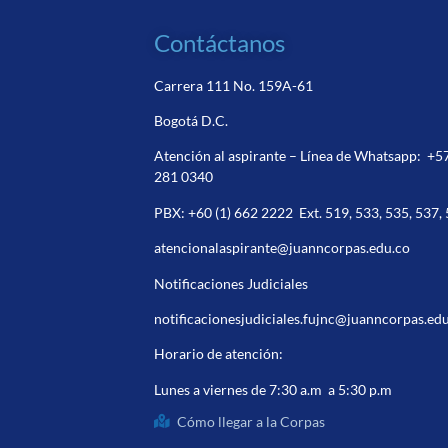
Contáctanos
Carrera 111 No. 159A-61
Bogotá D.C.
Atención al aspirante – Línea de Whatsapp:
+5
281 0340
PBX:
+60 (1) 662 2222
Ext. 519, 533, 535, 537,
atencionalaspirante@juanncorpas.edu.co
Notificaciones Judiciales
notificacionesjudiciales.fujnc@juanncorpas.ed
Horario de atención:
Lunes a viernes de 7:30 a.m a 5:30 p.m
Cómo llegar a la Corpas