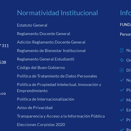
Normatividad Institucional
Inf
FUNDA
Estatuto General
Reglamento Docente General
Person
Adición Reglamento Docente General
7 311
Nu
Reglamento de Bienestar Institucional
Reglamento General Estudiantil
Or
 538
Código del Buen Gobierno
Di
Política de Tratamiento de Datos Personales
Nu
Política de Propiedad Intelectual, Innovación y
Pl
Emprendimiento
u.co
Política de Internacionalización
Ma
Aviso de Privacidad
Es
Transparencia y Acceso a la Información Pública
Pr
Elecciones Corpistas 2020
Re