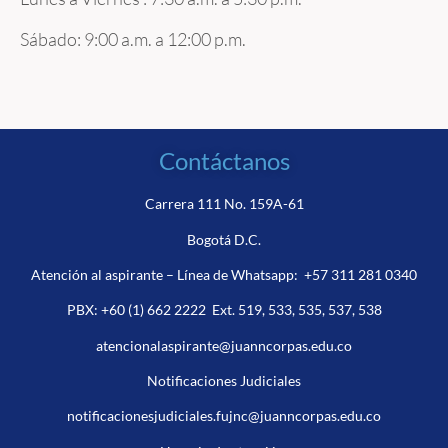
Sábado: 9:00 a.m. a 12:00 p.m.
Contáctanos
Carrera 111 No. 159A-61
Bogotá D.C.
Atención al aspirante – Línea de Whatsapp:
+57 311 281 0340
PBX:
+60 (1) 662 2222
Ext. 519, 533, 535, 537, 538
atencionalaspirante@juanncorpas.edu.co
Notificaciones Judiciales
notificacionesjudiciales.fujnc@juanncorpas.edu.co