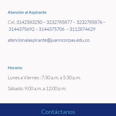
Atención al Aspirante
Cel.
3142583250
–
3232785877
–
3232785876
–
3144375692
–
3144375706
–
3112874629
atencionalaspirante@juanncorpas.edu.co
Horario:
Lunes a Viernes : 7:30 a.m. a 5:30 p.m.
Sábado: 9:00 a.m. a 12:00 p.m.
Contáctanos