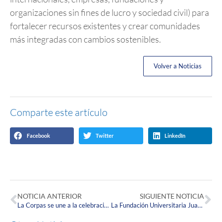
organizaciones sin fines de lucro y sociedad civil) para
fortalecer recursos existentes y crear comunidades
más integradas con cambios sostenibles.
Volver a Noticias
Comparte este artículo
Facebook
Twitter
LinkedIn
NOTICIA ANTERIOR
SIGUIENTE NOTICIA
La Corpas se une a la celebración del Día de la Hipertensión para crear conciencia sobre esta importante enfermedad.
La Fundación Universitaria Juan N. Corpas se une hoy a la celebración del Día Mundial del Médico de Familia.