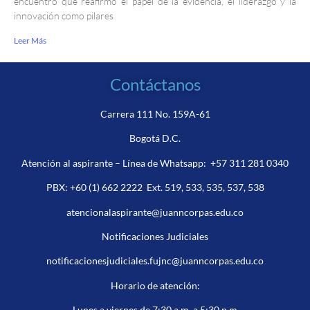
encuentro que reafirmó el papel de la evidencia, el liderazgo y la
innovación como pilares
Leer Más
Contáctanos
Carrera 111 No. 159A-61
Bogotá D.C.
Atención al aspirante – Línea de Whatsapp:
+57 311 281 0340
PBX:
+60 (1) 662 2222
Ext. 519, 533, 535, 537, 538
atencionalaspirante@juanncorpas.edu.co
Notificaciones Judiciales
notificacionesjudiciales.fujnc@juanncorpas.edu.co
Horario de atención:
Lunes a viernes de 7:30 a.m a 5:30 p.m