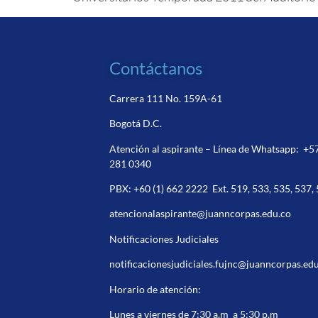
Contáctanos
Carrera 111 No. 159A-61
Bogotá D.C.
Atención al aspirante – Línea de Whatsapp:
+5
281 0340
PBX:
+60 (1) 662 2222
Ext. 519, 533, 535, 537,
atencionalaspirante@juanncorpas.edu.co
Notificaciones Judiciales
notificacionesjudiciales.fujnc@juanncorpas.ed
Horario de atención:
Lunes a viernes de 7:30 a.m a 5:30 p.m