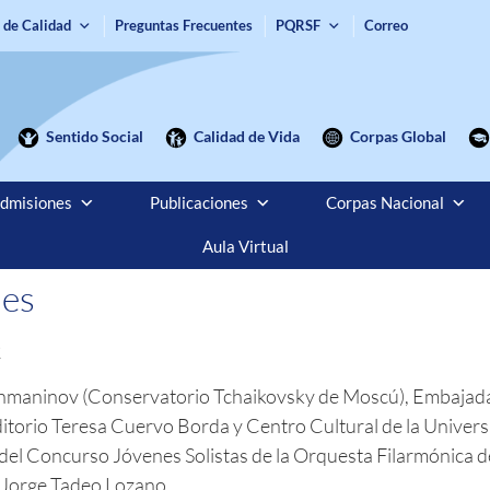
 de Calidad
Preguntas Frecuentes
PQRSF
Correo
Sentido Social
Calidad de Vida
Corpas Global
dmisiones
Publicaciones
Corpas Nacional
Aula Virtual
les
2
achmaninov (Conservatorio Tchaikovsky de Moscú), Embajada
torio Teresa Cuervo Borda y Centro Cultural de la Univers
ta del Concurso Jóvenes Solistas de la Orquesta Filarmónica
 Jorge Tadeo Lozano.