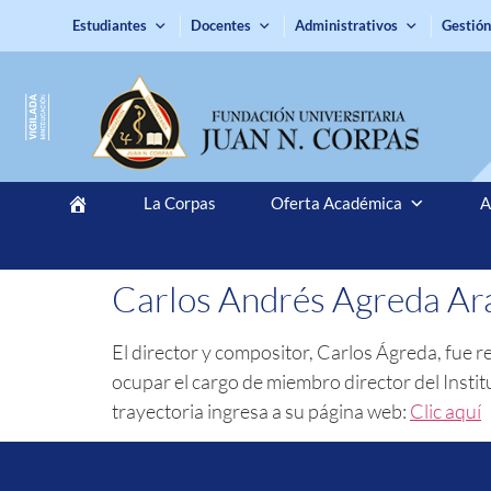
Estudiantes
Docentes
Administrativos
Gestión
La Corpas
Oferta Académica
A
Carlos Andrés Agreda Ar
El director y compositor, Carlos Ágreda, fue 
ocupar el cargo de miembro director del Inst
trayectoria ingresa a su página web:
Clic aquí