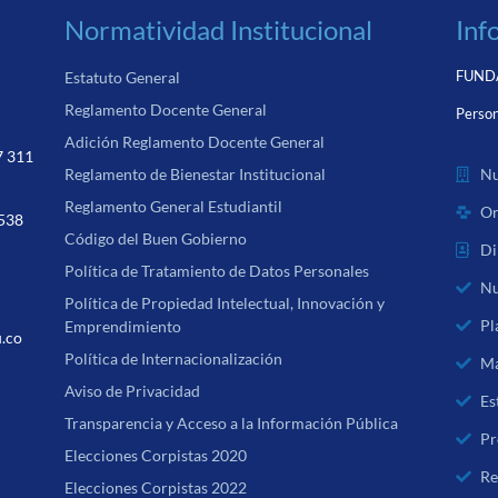
Normatividad Institucional
Inf
FUNDA
Estatuto General
Reglamento Docente General
Person
Adición Reglamento Docente General
7 311
Nu
Reglamento de Bienestar Institucional
Reglamento General Estudiantil
Or
 538
Código del Buen Gobierno
Di
Política de Tratamiento de Datos Personales
Nu
Política de Propiedad Intelectual, Innovación y
Pl
Emprendimiento
u.co
Política de Internacionalización
Ma
Aviso de Privacidad
Es
Transparencia y Acceso a la Información Pública
Pr
Elecciones Corpistas 2020
Re
Elecciones Corpistas 2022