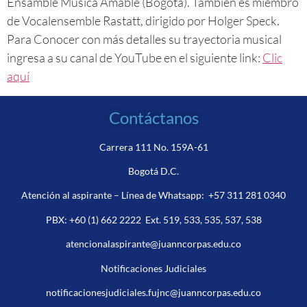
Ensamble Musica Amable (Bogota). También es miembro
de Vocalensemble Rastatt, dirigido por Holger Speck.
Para Conocer con más detalles su trayectoria musical
ingresa a su canal de YouTube en el siguiente link:
Clic
aquí
Contáctanos
Carrera 111 No. 159A-61
Bogotá D.C.
Atención al aspirante – Línea de Whatsapp:
+57 311 281 0340
PBX:
+60 (1) 662 2222
Ext. 519, 533, 535, 537, 538
atencionalaspirante@juanncorpas.edu.co
Notificaciones Judiciales
notificacionesjudiciales.fujnc@juanncorpas.edu.co