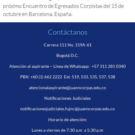
próximo Encuentro de Egresados Corpistas del 15 de
octubre en Barcelona, España.
Contáctanos
Carrera 111 No. 159A-61
Bogotá D.C.
Atención al aspirante – Línea de Whatsapp:
+57 311 281 0340
PBX:
+60 (1) 662 2222
Ext. 519, 533, 535, 537, 538
atencionalaspirante@juanncorpas.edu.co
Notificaciones Judiciales
notificacionesjudiciales.fujnc@juanncorpas.edu.co
Horario de atención:
Lunes a viernes de 7:30 a.m a 5:30 p.m