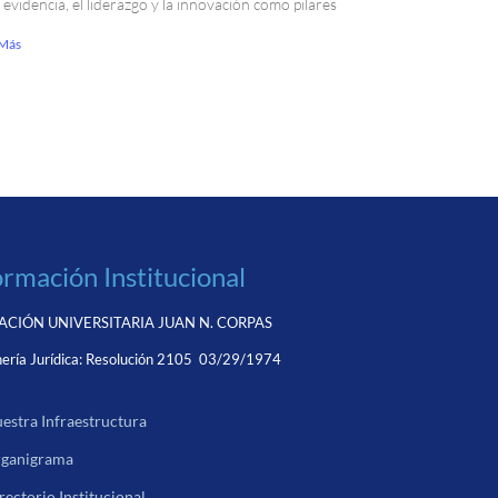
a evidencia, el liderazgo y la innovación como pilares
 Más
ormación Institucional
CIÓN UNIVERSITARIA JUAN N. CORPAS
ería Jurídica:
Resolución 2105 03/29/1974
estra Infraestructura
ganigrama
rectorio Institucional