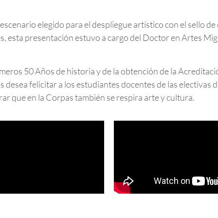
escenario elegido para el despliegue artístico con el sello d
nes, esta presentación estuvo a cargo del Doctor en Artes Mi
meros 50 Años de historia y de la obtención de la Acreditació
desea felicitar a los estudiantes docentes de las electivas
rar que en la Corpas también se respira arte y cultura.