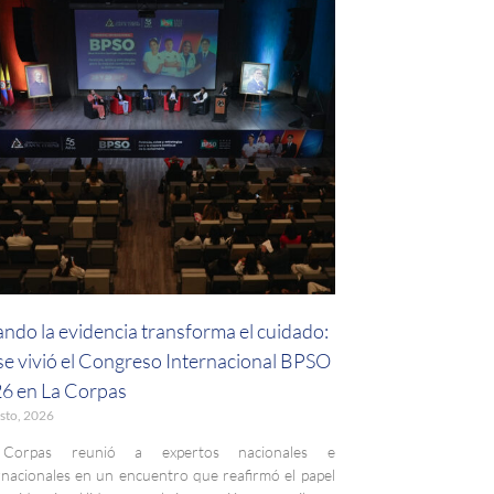
ndo la evidencia transforma el cuidado:
 se vivió el Congreso Internacional BPSO
6 en La Corpas
sto, 2026
Corpas reunió a expertos nacionales e
rnacionales en un encuentro que reafirmó el papel