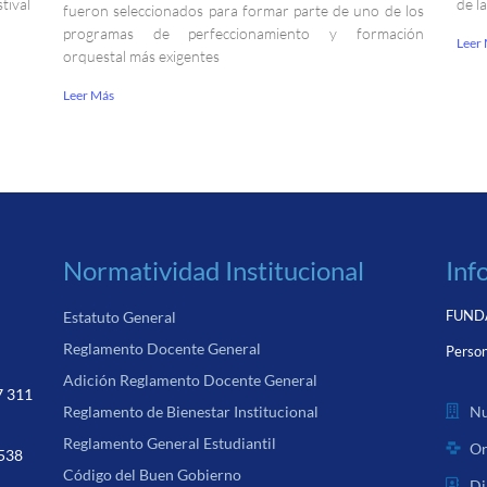
ival
de l
fueron seleccionados para formar parte de uno de los
programas de perfeccionamiento y formación
Leer
orquestal más exigentes
Leer Más
Normatividad Institucional
Inf
FUNDA
Estatuto General
Reglamento Docente General
Person
Adición Reglamento Docente General
7 311
Nu
Reglamento de Bienestar Institucional
Reglamento General Estudiantil
Or
 538
Código del Buen Gobierno
Di