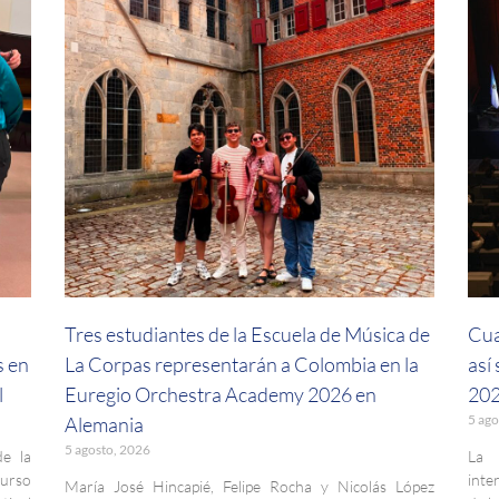
a
Tres estudiantes de la Escuela de Música de
Cua
s en
La Corpas representarán a Colombia en la
así
l
Euregio Orchestra Academy 2026 en
202
5 ago
Alemania
5 agosto, 2026
de la
La 
curso
inte
María José Hincapié, Felipe Rocha y Nicolás López