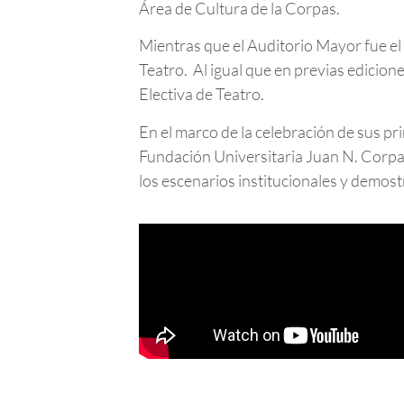
Área de Cultura de la Corpas.
Mientras que el Auditorio Mayor fue el 
Teatro. Al igual que en previas edicio
Electiva de Teatro.
En el marco de la celebración de sus pri
Fundación Universitaria Juan N. Corpas 
los escenarios institucionales y demost