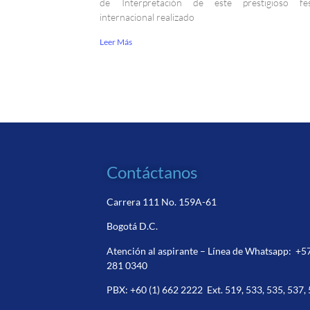
de Interpretación de este prestigioso fest
internacional realizado
Leer Más
Contáctanos
Carrera 111 No. 159A-61
Bogotá D.C.
Atención al aspirante – Línea de Whatsapp:
+5
281 0340
PBX:
+60 (1) 662 2222
Ext. 519, 533, 535, 537,