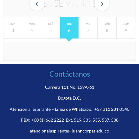
LA SEMANA
2
LUN
MAR
MIÉ
JUE
VIE
SÁB
DOM
3
4
5
6
7
8
9
Contáctanos
Carrera 111 No. 159A-61
Bogotá D.C.
Atención al aspirante – Línea de Whatsapp:
+57 311 281 0340
PBX:
+60 (1) 662 2222
Ext. 519, 533, 535, 537, 538
atencionalaspirante@juanncorpas.edu.co