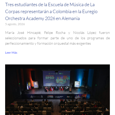
Tres estudiantes de la Escuela de Música de La
Corpas representarán a Colombia en la Euregio
Orchestra Academy 2026 en Alemania
5 agosto, 2026
María José Hincapié, Felipe Rocha y Nicolás López fueron
seleccionados para formar parte de uno de los programas de
perfeccionamiento y formación orquestal más exigentes
Leer Más