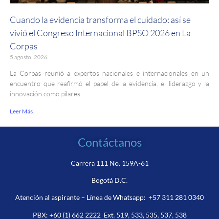
Cuando la evidencia transforma el cuidado: así se
vivió el Congreso Internacional BPSO 2026 en La
Corpas
5 agosto, 2026
La Corpas reunió a expertos nacionales e internacionales en un
encuentro que reafirmó el papel de la evidencia, el liderazgo y la
innovación como pilares
Leer Más
Contáctanos
Carrera 111 No. 159A-61
Bogotá D.C.
Atención al aspirante – Línea de Whatsapp:
+57 311 281 0340
PBX:
+60 (1) 662 2222
Ext. 519, 533, 535, 537, 538