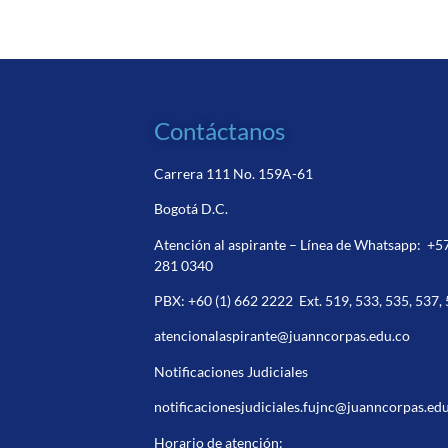
Contáctanos
Carrera 111 No. 159A-61
Bogotá D.C.
Atención al aspirante – Línea de Whatsapp:
+5
281 0340
PBX:
+60 (1) 662 2222
Ext. 519, 533, 535, 537,
atencionalaspirante@juanncorpas.edu.co
Notificaciones Judiciales
notificacionesjudiciales.fujnc@juanncorpas.ed
Horario de atención: