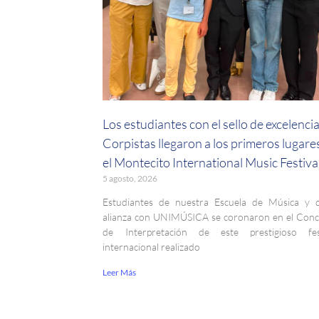
Los estudiantes con el sello de excelenci
Corpistas llegaron a los primeros lugare
el Montecito International Music Festiva
5 agosto, 2026
Estudiantes de nuestra Escuela de Música y 
alianza con UNIMÚSICA se coronaron en el Con
de Interpretación de este prestigioso fest
internacional realizado
Leer Más