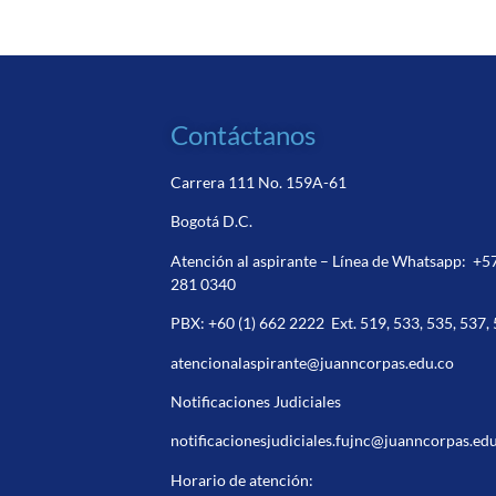
Contáctanos
Carrera 111 No. 159A-61
Bogotá D.C.
Atención al aspirante – Línea de Whatsapp:
+5
281 0340
PBX:
+60 (1) 662 2222
Ext. 519, 533, 535, 537,
atencionalaspirante@juanncorpas.edu.co
Notificaciones Judiciales
notificacionesjudiciales.fujnc@juanncorpas.ed
Horario de atención: