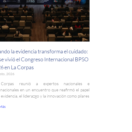
ndo la evidencia transforma el cuidado:
 se vivió el Congreso Internacional BPSO
6 en La Corpas
sto, 2026
Corpas reunió a expertos nacionales e
rnacionales en un encuentro que reafirmó el papel
a evidencia, el liderazgo y la innovación como pilares
 Más