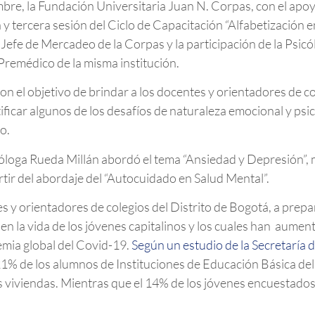
mbre, la Fundación Universitaria Juan N. Corpas, con el a
y tercera sesión del Ciclo de Capacitación “Alfabetización e
efe de Mercadeo de la Corpas y la participación de la Psicó
Premédico de la misma institución.
on el objetivo de brindar a los docentes y orientadores de co
ficar algunos de los desafíos de naturaleza emocional y psi
o.
óloga Rueda Millán abordó el tema “Ansiedad y Depresión”, m
artir del abordaje del “Autocuidado en Salud Mental”.
s y orientadores de colegios del Distrito de Bogotá, a prep
 en la vida de los jóvenes capitalinos y los cuales han aum
demia global del Covid-19.
Según un estudio de la Secretaría d
 21% de los alumnos de Instituciones de Educación Básica del 
viviendas. Mientras que el 14% de los jóvenes encuestados a