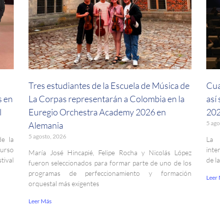
a
Tres estudiantes de la Escuela de Música de
Cua
s en
La Corpas representarán a Colombia en la
así
l
Euregio Orchestra Academy 2026 en
202
5 ago
Alemania
5 agosto, 2026
de la
La 
curso
inte
María José Hincapié, Felipe Rocha y Nicolás López
ival
de l
fueron seleccionados para formar parte de uno de los
programas de perfeccionamiento y formación
Leer
orquestal más exigentes
Leer Más