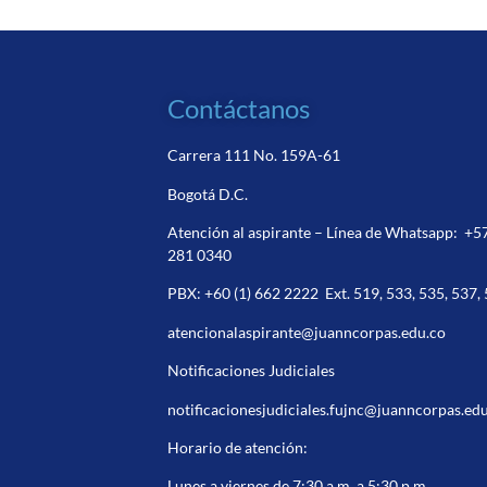
Contáctanos
Carrera 111 No. 159A-61
Bogotá D.C.
Atención al aspirante – Línea de Whatsapp:
+5
281 0340
PBX:
+60 (1) 662 2222
Ext. 519, 533, 535, 537,
atencionalaspirante@juanncorpas.edu.co
Notificaciones Judiciales
notificacionesjudiciales.fujnc@juanncorpas.ed
Horario de atención:
Lunes a viernes de 7:30 a.m a 5:30 p.m