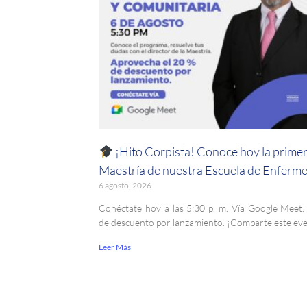
¡Hito Corpista! Conoce hoy la prime
Maestría de nuestra Escuela de Enferme
6 agosto, 2026
Conéctate hoy a las 5:30 p. m. Vía Google Meet
de descuento por lanzamiento. ¡Comparte este ev
Leer Más