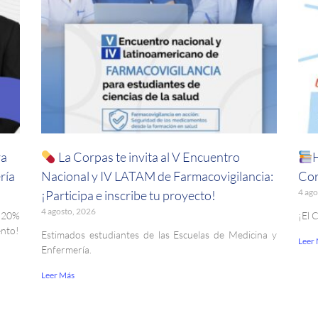
ra
La Corpas te invita al V Encuentro
ría
Nacional y IV LATAM de Farmacovigilancia:
Cor
4 ago
¡Participa e inscribe tu proyecto!
4 agosto, 2026
. 20%
¡El 
ento!
Estimados estudiantes de las Escuelas de Medicina y
Leer
Enfermería.
Leer Más