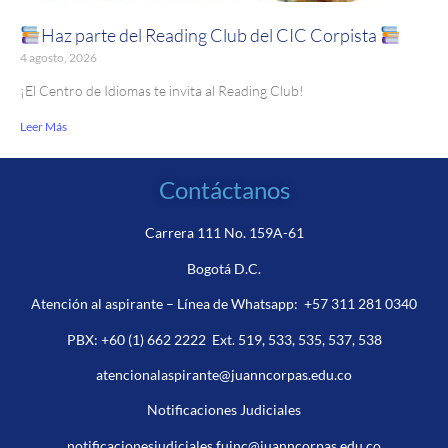
Haz parte del Reading Club del CIC Corpista
4 agosto, 2026
¡El Centro de Idiomas te invita al Reading Club!
Leer Más
Contáctanos
Carrera 111 No. 159A-61
Bogotá D.C.
Atención al aspirante – Línea de Whatsapp:
+57 311 281 0340
PBX:
+60 (1) 662 2222
Ext. 519, 533, 535, 537, 538
atencionalaspirante@juanncorpas.edu.co
Notificaciones Judiciales
notificacionesjudiciales.fujnc@juanncorpas.edu.co