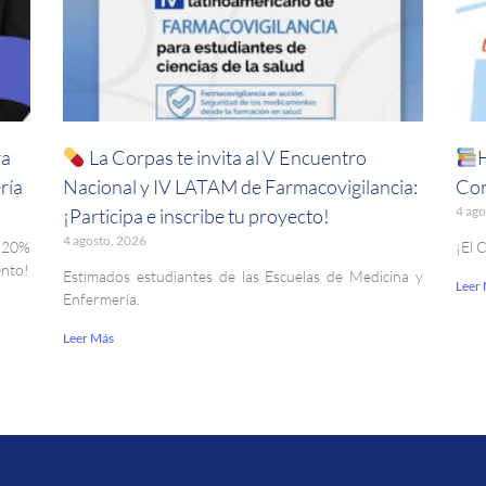
ra
La Corpas te invita al V Encuentro
ría
Nacional y IV LATAM de Farmacovigilancia:
Cor
4 ago
¡Participa e inscribe tu proyecto!
4 agosto, 2026
. 20%
¡El 
ento!
Estimados estudiantes de las Escuelas de Medicina y
Leer
Enfermería.
Leer Más