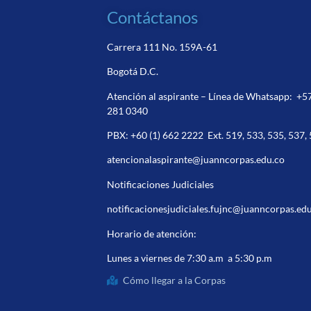
Contáctanos
Carrera 111 No. 159A-61
Bogotá D.C.
Atención al aspirante – Línea de Whatsapp:
+5
281 0340
PBX:
+60 (1) 662 2222
Ext. 519, 533, 535, 537,
atencionalaspirante@juanncorpas.edu.co
Notificaciones Judiciales
notificacionesjudiciales.fujnc@juanncorpas.ed
Horario de atención:
Lunes a viernes de 7:30 a.m a 5:30 p.m
Cómo llegar a la Corpas