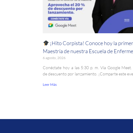
¡Hito Corpista! Conoce hoy la prime
Maestría de nuestra Escuela de Enferme
6 agosto, 2026
Conéctate hoy a las 5:30 p. m. Vía Google Meet
de descuento por lanzamiento. ¡Comparte este ev
Leer Más