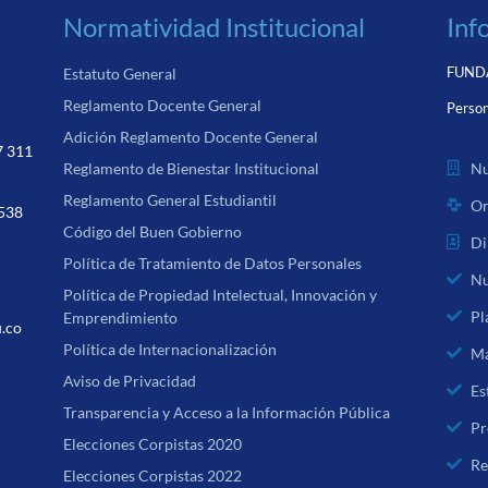
Normatividad Institucional
Inf
FUNDA
Estatuto General
Reglamento Docente General
Person
Adición Reglamento Docente General
7 311
Nu
Reglamento de Bienestar Institucional
Reglamento General Estudiantil
Or
 538
Código del Buen Gobierno
Di
Política de Tratamiento de Datos Personales
Nu
Política de Propiedad Intelectual, Innovación y
Pl
Emprendimiento
u.co
Política de Internacionalización
Ma
Aviso de Privacidad
Es
Transparencia y Acceso a la Información Pública
Pr
Elecciones Corpistas 2020
Re
Elecciones Corpistas 2022