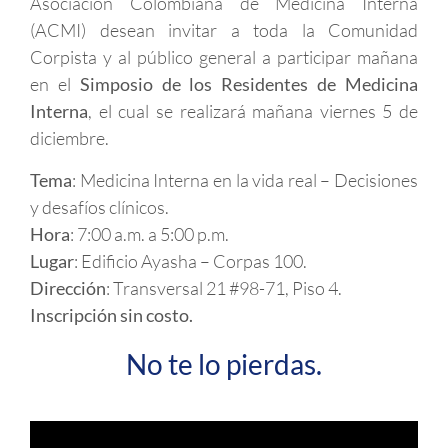
Asociación Colombiana de Medicina Interna
(ACMI) desean invitar a toda la Comunidad
Corpista y al público general a participar mañana
en el
Simposio de los Residentes de Medicina
Interna
, el cual se realizará mañana viernes 5 de
diciembre.
Tema
: Medicina Interna en la vida real – Decisiones
y desafíos clínicos.
Hora
: 7:00 a.m. a 5:00 p.m.
Lugar
: Edificio Ayasha – Corpas 100.
Dirección
: Transversal 21 #98-71, Piso 4.
Inscripción sin costo.
No te lo pierdas.