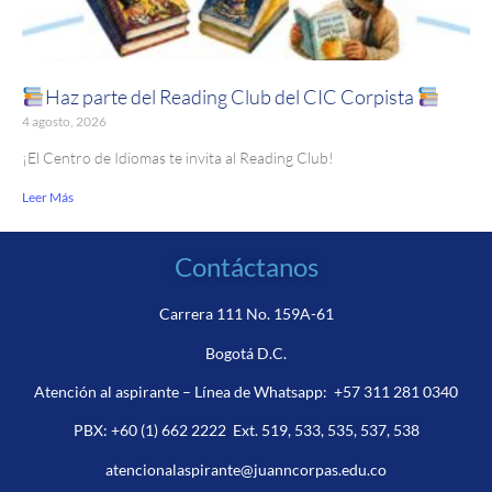
Haz parte del Reading Club del CIC Corpista
4 agosto, 2026
¡El Centro de Idiomas te invita al Reading Club!
Leer Más
Contáctanos
Carrera 111 No. 159A-61
Bogotá D.C.
Atención al aspirante – Línea de Whatsapp:
+57 311 281 0340
PBX:
+60 (1) 662 2222
Ext. 519, 533, 535, 537, 538
atencionalaspirante@juanncorpas.edu.co