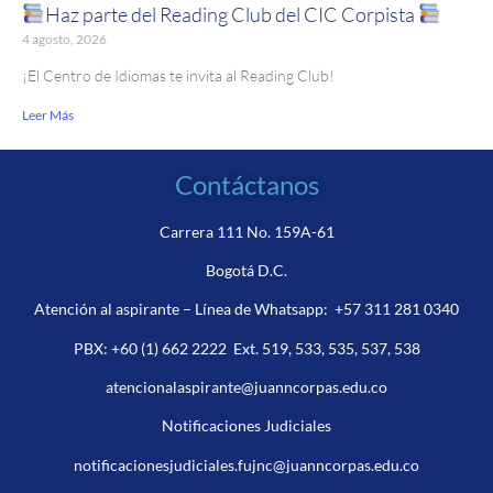
Haz parte del Reading Club del CIC Corpista
4 agosto, 2026
¡El Centro de Idiomas te invita al Reading Club!
Leer Más
Contáctanos
Carrera 111 No. 159A-61
Bogotá D.C.
Atención al aspirante – Línea de Whatsapp:
+57 311 281 0340
PBX:
+60 (1) 662 2222
Ext. 519, 533, 535, 537, 538
atencionalaspirante@juanncorpas.edu.co
Notificaciones Judiciales
notificacionesjudiciales.fujnc@juanncorpas.edu.co