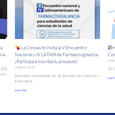
ra
La Corpas te invita al V Encuentro
ría
Nacional y IV LATAM de Farmacovigilancia:
Cor
4 ago
¡Participa e inscribe tu proyecto!
4 agosto, 2026
. 20%
¡El 
ento!
Estimados estudiantes de las Escuelas de Medicina y
Leer
Enfermería.
Leer Más