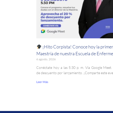
¡Hito Corpista! Conoce hoy la prime
Maestría de nuestra Escuela de Enferme
6 agosto, 2026
Conéctate hoy a las 5:30 p. m. Vía Google Meet
de descuento por lanzamiento. ¡Comparte este ev
Leer Más