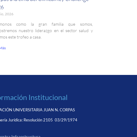
26
lio, 2026
monos como la gran familia que somos,
stremos nuestro liderazgo en el sector salud y
emos este trofeo a casa.
 Más
ormación Institucional
CIÓN UNIVERSITARIA JUAN N. CORPAS
ería Jurídica:
Resolución 2105 03/29/1974
estra Infraestructura