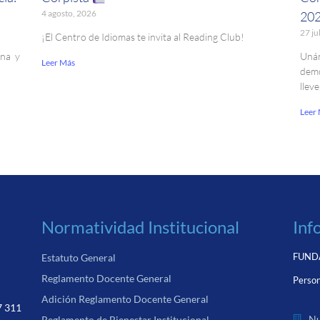
4 agosto, 2026
20
27 ju
¡El Centro de Idiomas te invita al Reading Club!
ina y
Uná
Leer Más
demo
llev
Leer
Normatividad Institucional
Inf
FUNDA
Estatuto General
Reglamento Docente General
Person
Adición Reglamento Docente General
7 311
Nu
Reglamento de Bienestar Institucional