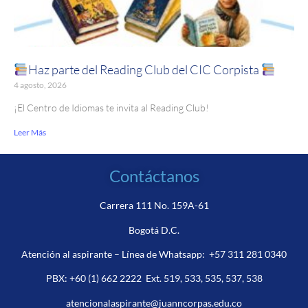
Haz parte del Reading Club del CIC Corpista
4 agosto, 2026
¡El Centro de Idiomas te invita al Reading Club!
Leer Más
Contáctanos
Carrera 111 No. 159A-61
Bogotá D.C.
Atención al aspirante – Línea de Whatsapp:
+57 311 281 0340
PBX:
+60 (1) 662 2222
Ext. 519, 533, 535, 537, 538
atencionalaspirante@juanncorpas.edu.co