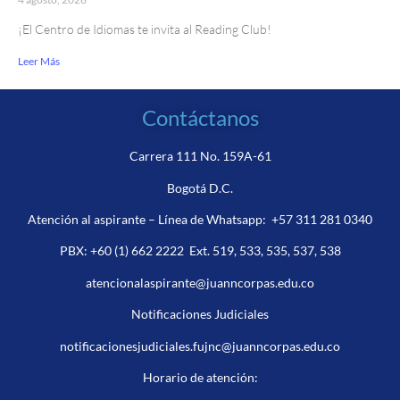
¡El Centro de Idiomas te invita al Reading Club!
Leer Más
Contáctanos
Carrera 111 No. 159A-61
Bogotá D.C.
Atención al aspirante – Línea de Whatsapp:
+57 311 281 0340
PBX:
+60 (1) 662 2222
Ext. 519, 533, 535, 537, 538
atencionalaspirante@juanncorpas.edu.co
Notificaciones Judiciales
notificacionesjudiciales.fujnc@juanncorpas.edu.co
Horario de atención: