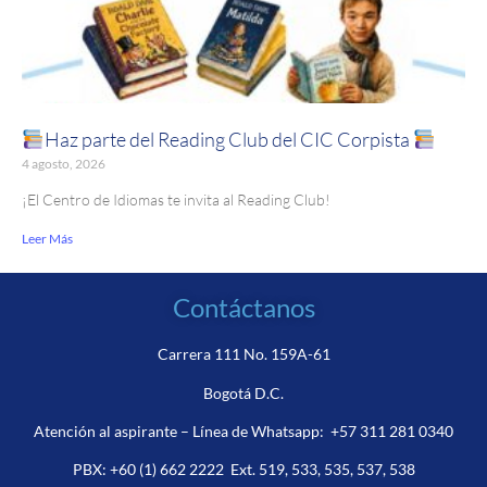
Haz parte del Reading Club del CIC Corpista
4 agosto, 2026
¡El Centro de Idiomas te invita al Reading Club!
Leer Más
Contáctanos
Carrera 111 No. 159A-61
Bogotá D.C.
Atención al aspirante – Línea de Whatsapp:
+57 311 281 0340
PBX:
+60 (1) 662 2222
Ext. 519, 533, 535, 537, 538