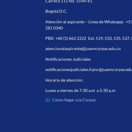
Carrera 111 No. 159A-61
Bogotá D.C.
Atención al aspirante – Línea de Whatsapp:
+5
281 0340
PBX:
+60 (1) 662 2222
Ext. 519, 533, 535, 537,
atencionalaspirante@juanncorpas.edu.co
Notificaciones Judiciales
notificacionesjudiciales.fujnc@juanncorpas.ed
Horario de atención:
Lunes a viernes de 7:30 a.m a 5:30 p.m
Cómo llegar a la Corpas