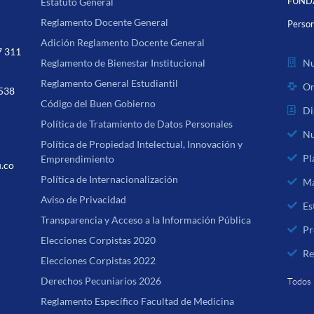
FUNDA
Estatuto General
Reglamento Docente General
Person
Adición Reglamento Docente General
7 311
Nu
Reglamento de Bienestar Institucional
Reglamento General Estudiantil
Or
 538
Código del Buen Gobierno
Di
Política de Tratamiento de Datos Personales
Nu
Política de Propiedad Intelectual, Innovación y
Pl
Emprendimiento
u.co
Política de Internacionalización
Ma
Aviso de Privacidad
Es
Transparencia y Acceso a la Información Pública
Pr
Elecciones Corpistas 2020
Re
Elecciones Corpistas 2022
Derechos Pecuniarios 2026
Todos 
Reglamento Específico Facultad de Medicina