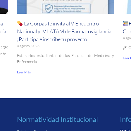
ra
La Corpas te invita al V Encuentro
ría
Nacional y IV LATAM de Farmacovigilancia:
Cor
4 ago
¡Participa e inscribe tu proyecto!
4 agosto, 2026
. 20%
¡El 
ento!
Estimados estudiantes de las Escuelas de Medicina y
Leer
Enfermería.
Leer Más
Normatividad Institucional
Inf