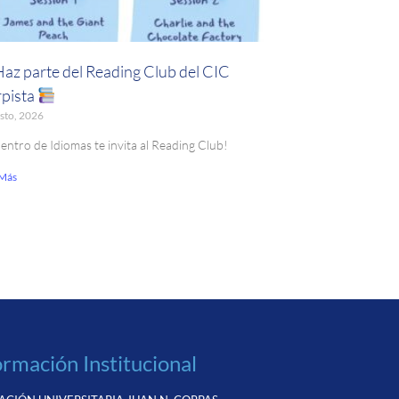
Haz parte del Reading Club del CIC
pista
sto, 2026
Centro de Idiomas te invita al Reading Club!
 Más
ormación Institucional