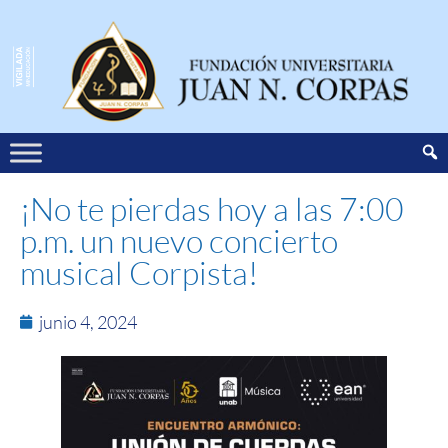
¡No te pierdas hoy a las 7:00
p.m. un nuevo concierto
musical Corpista!
junio 4, 2024