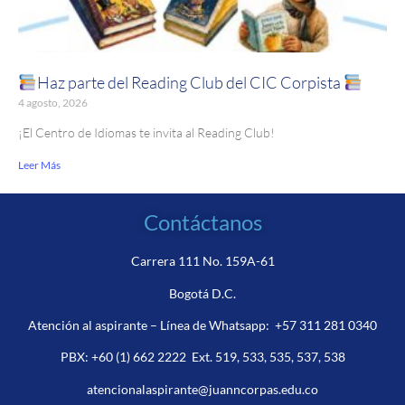
Haz parte del Reading Club del CIC Corpista
4 agosto, 2026
¡El Centro de Idiomas te invita al Reading Club!
Leer Más
Contáctanos
Carrera 111 No. 159A-61
Bogotá D.C.
Atención al aspirante – Línea de Whatsapp:
+57 311 281 0340
PBX:
+60 (1) 662 2222
Ext. 519, 533, 535, 537, 538
atencionalaspirante@juanncorpas.edu.co