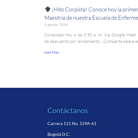
¡Hito Corpista! Conoce hoy la prime
Maestría de nuestra Escuela de Enferme
6 agosto, 2026
Conéctate hoy a las 5:30 p. m. Vía Google Meet
de descuento por lanzamiento. ¡Comparte este ev
Leer Más
Contáctanos
Carrera 111 No. 159A-61
Bogotá D.C.