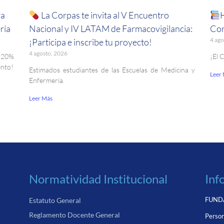
ra
La Corpas te invita al V Encuentro
ría
Nacional y IV LATAM de Farmacovigilancia:
Cor
4 ago
¡Participa e inscribe tu proyecto!
4 agosto, 2026
. 20%
¡El 
ento!
Estimados estudiantes de las Escuelas de Medicina y
Leer
Enfermería.
Leer Más
Normatividad Institucional
Inf
FUNDA
Estatuto General
Reglamento Docente General
Person