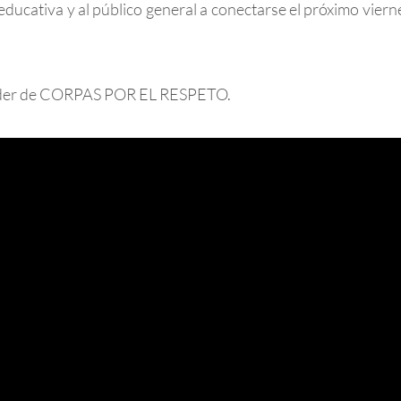
ucativa y al público general a conectarse el próximo vierne
 líder de CORPAS POR EL RESPETO.