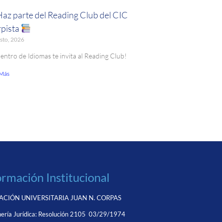
Haz parte del Reading Club del CIC
pista
sto, 2026
Centro de Idiomas te invita al Reading Club!
 Más
ormación Institucional
CIÓN UNIVERSITARIA JUAN N. CORPAS
ería Jurídica:
Resolución 2105 03/29/1974