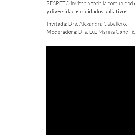
RESPETO invitan a toda la comunidad ed
y diversidad en cuidados paliativos
‘.
Invitada
: Dra. Alexandra Caballero.
Moderadora
: Dra. Luz Marina Cano,