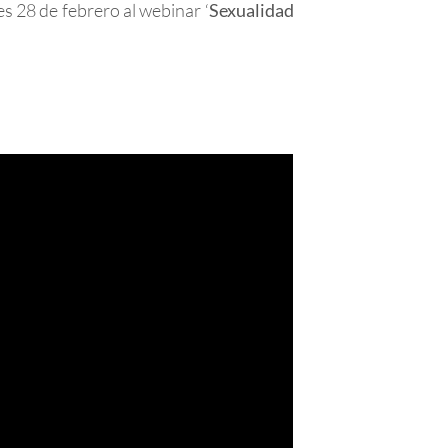
s 28 de febrero al webinar ‘
Sexualidad