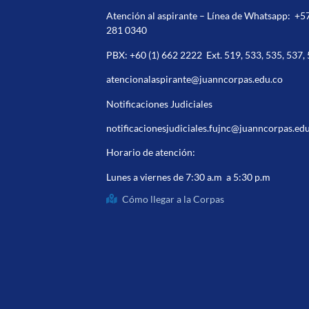
Atención al aspirante – Línea de Whatsapp:
+5
281 0340
PBX:
+60 (1) 662 2222
Ext. 519, 533, 535, 537,
atencionalaspirante@juanncorpas.edu.co
Notificaciones Judiciales
notificacionesjudiciales.fujnc@juanncorpas.ed
Horario de atención:
Lunes a viernes de 7:30 a.m a 5:30 p.m
Cómo llegar a la Corpas