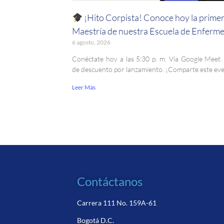
¡Hito Corpista! Conoce hoy la prime
Maestría de nuestra Escuela de Enferme
6 agosto, 2026
Conéctate hoy a las 5:30 p. m. Vía Google Meet
de descuento por lanzamiento. ¡Comparte este ev
Leer Más
Contáctanos
Carrera 111 No. 159A-61
Bogotá D.C.