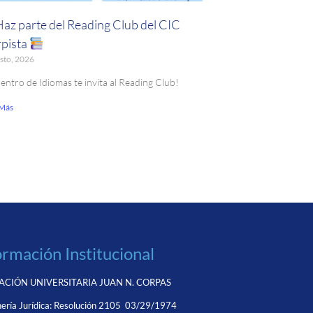
Haz parte del Reading Club del CIC
pista
sto, 2026
Centro de Idiomas te invita al Reading Club!
 Más
ormación Institucional
CIÓN UNIVERSITARIA JUAN N. CORPAS
ería Jurídica:
Resolución 2105 03/29/1974