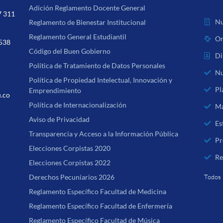
Adición Reglamento Docente General
7 311
Nu
Reglamento de Bienestar Institucional
Reglamento General Estudiantil
Or
 538
Código del Buen Gobierno
Di
Política de Tratamiento de Datos Personales
Nu
Política de Propiedad Intelectual, Innovación y
Pl
Emprendimiento
u.co
Política de Internacionalización
Ma
Aviso de Privacidad
Es
Transparencia y Acceso a la Información Pública
Pr
Elecciones Corpistas 2020
Re
Elecciones Corpistas 2022
Derechos Pecuniarios 2026
Todos 
Reglamento Específico Facultad de Medicina
Reglamento Específico Facultad de Enfermería
Reglamento Específico Facultad de Música