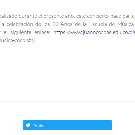
ealizado durante el presente año, este concierto hace part
a celebración de los 20 Años de la Escuela de Música C
r el siguiente enlace:
https://www.juanncorpas.edu.co/dis
musica-corpista/
Twitter