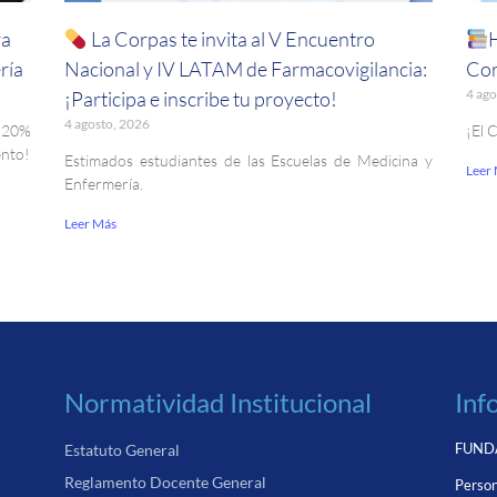
ra
La Corpas te invita al V Encuentro
ría
Nacional y IV LATAM de Farmacovigilancia:
Cor
4 ago
¡Participa e inscribe tu proyecto!
4 agosto, 2026
. 20%
¡El 
ento!
Estimados estudiantes de las Escuelas de Medicina y
Leer
Enfermería.
Leer Más
Normatividad Institucional
Inf
FUNDA
Estatuto General
Reglamento Docente General
Person