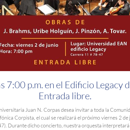
as 7:00 p.m. en el Edificio Legacy
Entrada libre.
iversitaria Juan N. Corpas desea invitar a toda la Comunidad
nica Corpista, el cual se realizará el próximo viernes 2 de j
7). Durante dicho concierto, nuestra orquesta interpretará l