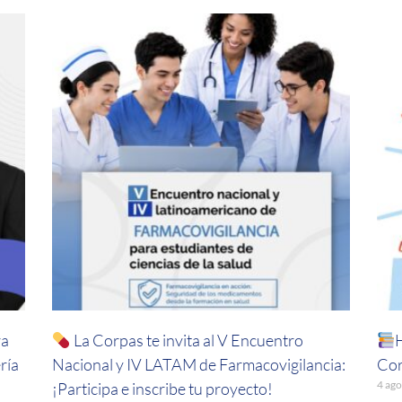
ra
La Corpas te invita al V Encuentro
ría
Nacional y IV LATAM de Farmacovigilancia:
Cor
4 ago
¡Participa e inscribe tu proyecto!