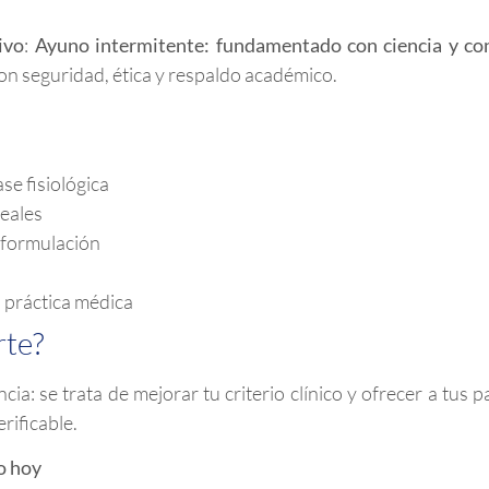
ivo
:
Ayuno intermitente: fundamentado con ciencia y co
con seguridad, ética y respaldo académico.
se fisiológica
reales
e formulación
a práctica médica
rte?
ia: se trata de mejorar tu criterio clínico y ofrecer a tus 
erificable.
o hoy