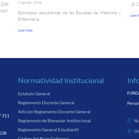
4 agosto, 2026
. 20%
¡El 
ento!
Estimados estudiantes de las Escuelas de Medicina y
Leer
Enfermería.
Leer Más
Normatividad Institucional
Inf
FUNDA
Estatuto General
Reglamento Docente General
Person
Adición Reglamento Docente General
7 311
Nu
Reglamento de Bienestar Institucional
Reglamento General Estudiantil
Or
 538
Código del Buen Gobierno