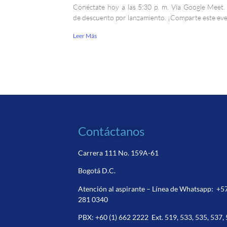
Conéctate hoy a las 5:30 p. m. Vía Google Meet
de descuento por lanzamiento. ¡Comparte este ev
Leer Más
Contáctanos
Carrera 111 No. 159A-61
Bogotá D.C.
Atención al aspirante – Línea de Whatsapp:
+5
281 0340
PBX:
+60 (1) 662 2222
Ext. 519, 533, 535, 537,