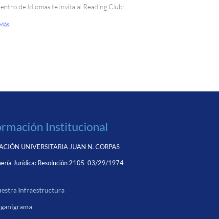
Centro de Idiomas te invita al Reading Club!
 Más
ormación Institucional
CIÓN UNIVERSITARIA JUAN N. CORPAS
ería Jurídica:
Resolución 2105 03/29/1974
estra Infraestructura
ganigrama