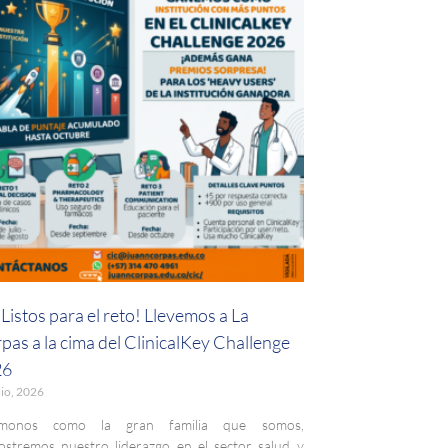
Listos para el reto! Llevemos a La
pas a la cima del ClinicalKey Challenge
26
lio, 2026
monos como la gran familia que somos,
stremos nuestro liderazgo en el sector salud y