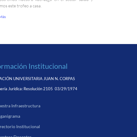
emos este trofeo a casa.
 Más
ormación Institucional
CIÓN UNIVERSITARIA JUAN N. CORPAS
ería Jurídica:
Resolución 2105 03/29/1974
estra Infraestructura
ganigrama
rectorio Institucional
estros Docentes