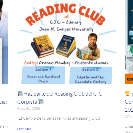
Haz parte del Reading Club del CIC
¡
ia:
Corpista
Cor
4 agosto, 2026
20
27 ju
¡El Centro de Idiomas te invita al Reading Club!
ina y
Uná
Leer Más
demo