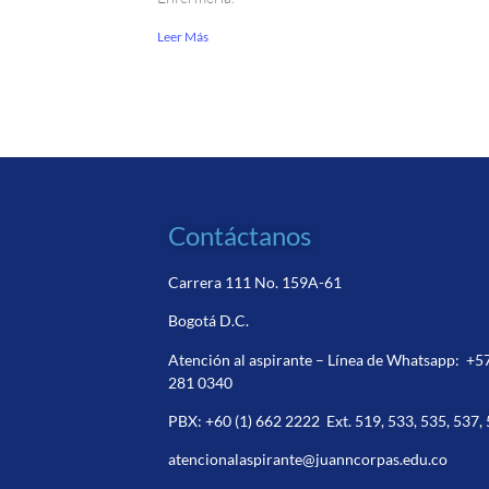
Leer Más
Contáctanos
Carrera 111 No. 159A-61
Bogotá D.C.
Atención al aspirante – Línea de Whatsapp:
+5
281 0340
PBX:
+60 (1) 662 2222
Ext. 519, 533, 535, 537,
atencionalaspirante@juanncorpas.edu.co