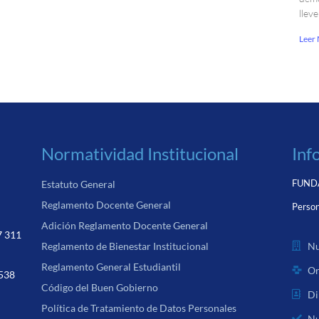
llev
Leer
Normatividad Institucional
Inf
FUNDA
Estatuto General
Reglamento Docente General
Person
Adición Reglamento Docente General
7 311
Nu
Reglamento de Bienestar Institucional
Reglamento General Estudiantil
Or
 538
Código del Buen Gobierno
Di
Política de Tratamiento de Datos Personales
Nu