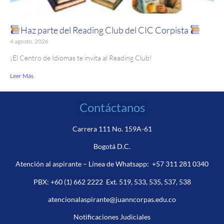
Haz parte del Reading Club del CIC Corpista
4 agosto, 2026
¡El Centro de Idiomas te invita al Reading Club!
Leer Más
Contáctanos
Carrera 111 No. 159A-61
Bogotá D.C.
Atención al aspirante – Línea de Whatsapp:
+57 311 281 0340
PBX:
+60 (1) 662 2222
Ext. 519, 533, 535, 537, 538
atencionalaspirante@juanncorpas.edu.co
Notificaciones Judiciales