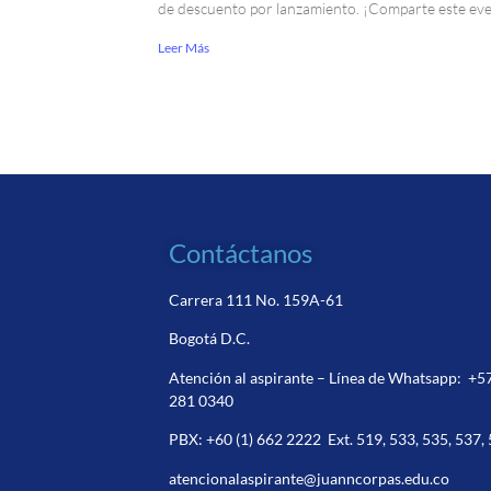
de descuento por lanzamiento. ¡Comparte este ev
Leer Más
Contáctanos
Carrera 111 No. 159A-61
Bogotá D.C.
Atención al aspirante – Línea de Whatsapp:
+5
281 0340
PBX:
+60 (1) 662 2222
Ext. 519, 533, 535, 537,
atencionalaspirante@juanncorpas.edu.co