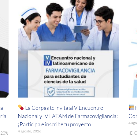
ra
La Corpas te invita al V Encuentro
ría
Nacional y IV LATAM de Farmacovigilancia:
Cor
4 ago
¡Participa e inscribe tu proyecto!
4 agosto, 2026
. 20%
¡El 