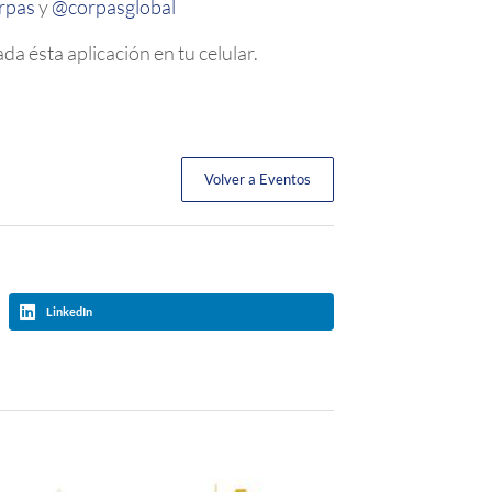
rpas
y
@corpasglobal
a ésta aplicación en tu celular.
Volver a Eventos
LinkedIn