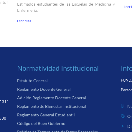
ento!
Estimados estudiantes de las Escuelas de Medicina y
Leer
Enfermería.
Leer Más
Normatividad Institucional
Inf
FUNDA
Estatuto General
Reglamento Docente General
Person
Adición Reglamento Docente General
7 311
Nu
Reglamento de Bienestar Institucional
Reglamento General Estudiantil
Or
 538
Código del Buen Gobierno
Di
Política de Tratamiento de Datos Personales