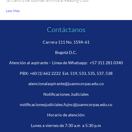
¡El Centro de Idiomas te invita al Reading Club!
Leer Más
Contáctanos
Carrera 111 No. 159A-61
Bogotá D.C.
Atención al aspirante – Línea de Whatsapp:
+57 311 281 0340
PBX:
+60 (1) 662 2222
Ext. 519, 533, 535, 537, 538
atencionalaspirante@juanncorpas.edu.co
Notificaciones Judiciales
notificacionesjudiciales.fujnc@juanncorpas.edu.co
Horario de atención:
Lunes a viernes de 7:30 a.m a 5:30 p.m