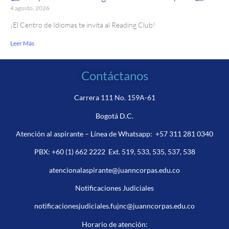
4 agosto, 2026
¡El Centro de Idiomas te invita al Reading Club!
Leer Más
Contáctanos
Carrera 111 No. 159A-61
Bogotá D.C.
Atención al aspirante – Línea de Whatsapp:
+57 311 281 0340
PBX:
+60 (1) 662 2222
Ext. 519, 533, 535, 537, 538
atencionalaspirante@juanncorpas.edu.co
Notificaciones Judiciales
notificacionesjudiciales.fujnc@juanncorpas.edu.co
Horario de atención: