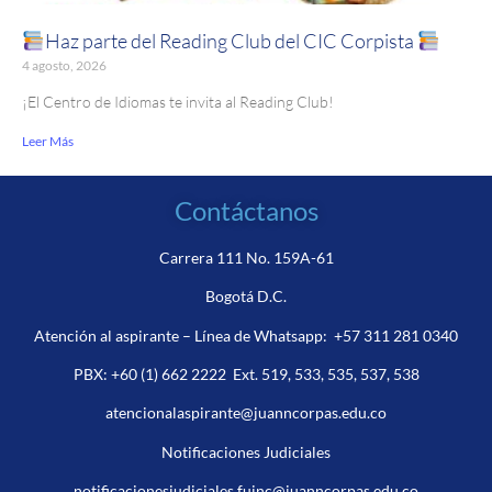
Haz parte del Reading Club del CIC Corpista
4 agosto, 2026
¡El Centro de Idiomas te invita al Reading Club!
Leer Más
Contáctanos
Carrera 111 No. 159A-61
Bogotá D.C.
Atención al aspirante – Línea de Whatsapp:
+57 311 281 0340
PBX:
+60 (1) 662 2222
Ext. 519, 533, 535, 537, 538
atencionalaspirante@juanncorpas.edu.co
Notificaciones Judiciales
notificacionesjudiciales.fujnc@juanncorpas.edu.co