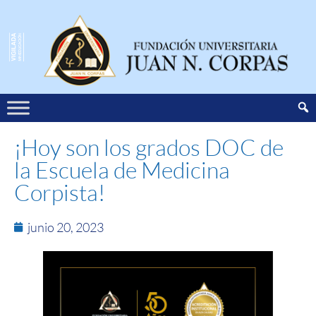
¡Hoy son los grados DOC de
la Escuela de Medicina
Corpista!
junio 20, 2023