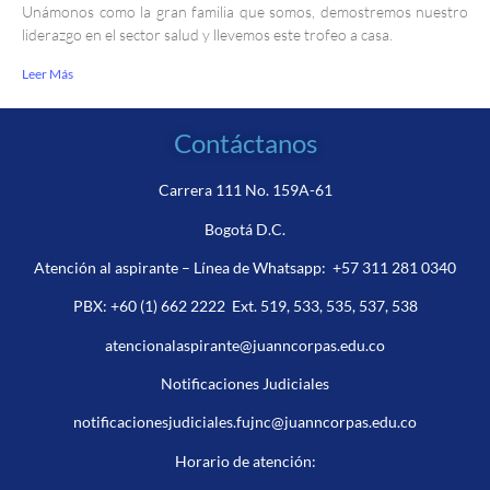
Unámonos como la gran familia que somos, demostremos nuestro
liderazgo en el sector salud y llevemos este trofeo a casa.
Leer Más
Contáctanos
Carrera 111 No. 159A-61
Bogotá D.C.
Atención al aspirante – Línea de Whatsapp:
+57 311 281 0340
PBX:
+60 (1) 662 2222
Ext. 519, 533, 535, 537, 538
atencionalaspirante@juanncorpas.edu.co
Notificaciones Judiciales
notificacionesjudiciales.fujnc@juanncorpas.edu.co
Horario de atención: