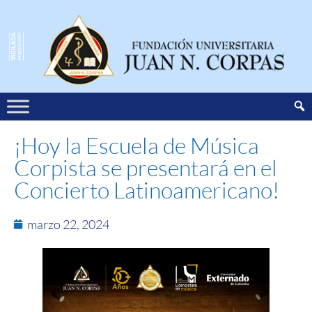
¡Hoy la Escuela de Música
Corpista se presentará en el
Concierto Latinoamericano!
marzo 22, 2024