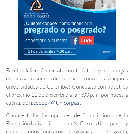
Facebook live: Conéctate con tu futuro y no pongas
en pausa tus sueños de estudiar en una de las mejores
universidades de Colombia! Conéctate con nosotros
el próximo 11 de diciembre a la 4:00 p.m. por nuestra
cuenta de
facebook @Unicorpas
.
Conoce todas las opciones de financiación que la
Fundación Universitaria Juan N. Corpas tiene para ti y
conoce todos nuestros programas de Pregrado,