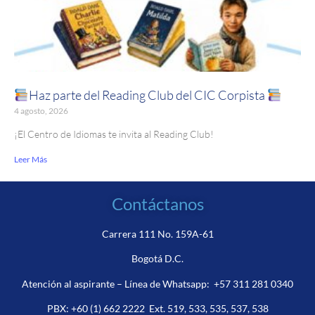
Haz parte del Reading Club del CIC Corpista
4 agosto, 2026
¡El Centro de Idiomas te invita al Reading Club!
Leer Más
Contáctanos
Carrera 111 No. 159A-61
Bogotá D.C.
Atención al aspirante – Línea de Whatsapp:
+57 311 281 0340
PBX:
+60 (1) 662 2222
Ext. 519, 533, 535, 537, 538