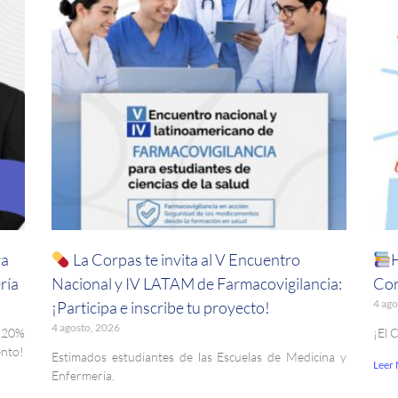
ra
La Corpas te invita al V Encuentro
ría
Nacional y IV LATAM de Farmacovigilancia:
Cor
4 ago
¡Participa e inscribe tu proyecto!
4 agosto, 2026
. 20%
¡El 
ento!
Estimados estudiantes de las Escuelas de Medicina y
Leer
Enfermería.