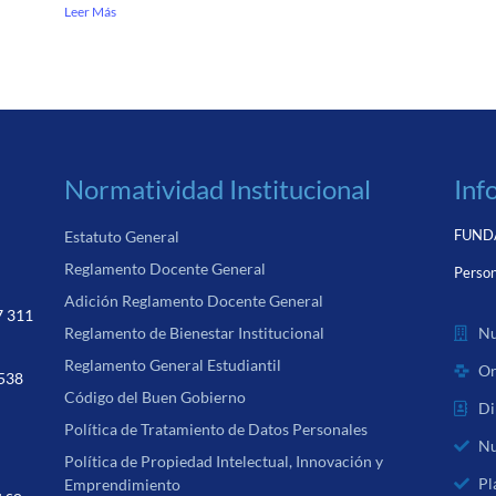
Leer Más
Normatividad Institucional
Inf
FUNDA
Estatuto General
Reglamento Docente General
Person
Adición Reglamento Docente General
7 311
Nu
Reglamento de Bienestar Institucional
Reglamento General Estudiantil
Or
 538
Código del Buen Gobierno
Di
Política de Tratamiento de Datos Personales
Nu
Política de Propiedad Intelectual, Innovación y
Pl
Emprendimiento
u.co