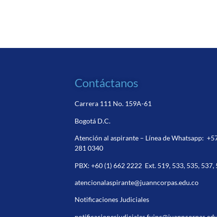
Contáctanos
Carrera 111 No. 159A-61
Bogotá D.C.
Atención al aspirante – Línea de Whatsapp:
+5
281 0340
PBX:
+60 (1) 662 2222
Ext. 519, 533, 535, 537,
atencionalaspirante@juanncorpas.edu.co
Notificaciones Judiciales
notificacionesjudiciales.fujnc@juanncorpas.ed