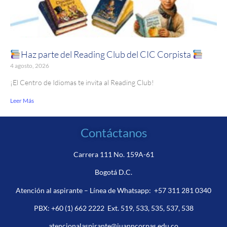
Haz parte del Reading Club del CIC Corpista
4 agosto, 2026
¡El Centro de Idiomas te invita al Reading Club!
Leer Más
Contáctanos
Carrera 111 No. 159A-61
Bogotá D.C.
Atención al aspirante – Línea de Whatsapp:
+57 311 281 0340
PBX:
+60 (1) 662 2222
Ext. 519, 533, 535, 537, 538
atencionalaspirante@juanncorpas.edu.co