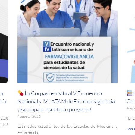
ra
La Corpas te invita al V Encuentro
ría
Nacional y IV LATAM de Farmacovigilancia:
Cor
4 ago
¡Participa e inscribe tu proyecto!
4 agosto, 2026
. 20%
¡El 
ento!
Estimados estudiantes de las Escuelas de Medicina y
Leer
Enfermería.