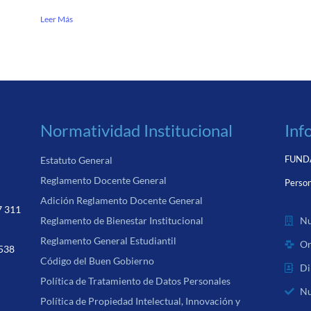
Leer Más
Normatividad Institucional
Inf
FUNDA
Estatuto General
Reglamento Docente General
Person
Adición Reglamento Docente General
7 311
Nu
Reglamento de Bienestar Institucional
Reglamento General Estudiantil
Or
 538
Código del Buen Gobierno
Di
Política de Tratamiento de Datos Personales
Nu
Política de Propiedad Intelectual, Innovación y