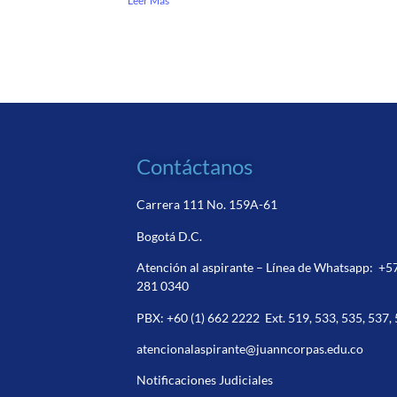
Leer Más
Contáctanos
Carrera 111 No. 159A-61
Bogotá D.C.
Atención al aspirante – Línea de Whatsapp:
+5
281 0340
PBX:
+60 (1) 662 2222
Ext. 519, 533, 535, 537,
atencionalaspirante@juanncorpas.edu.co
Notificaciones Judiciales