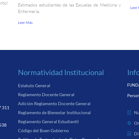
ento!
Estimados estudiantes de las Escuelas de Medicina y
Leer
Enfermería.
Leer Más
Normatividad Institucional
Inf
FUNDA
Estatuto General
Reglamento Docente General
Person
Adición Reglamento Docente General
7 311
Nu
Reglamento de Bienestar Institucional
Reglamento General Estudiantil
Or
 538
Código del Buen Gobierno
Di