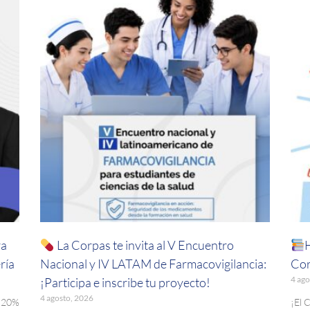
ra
La Corpas te invita al V Encuentro
ría
Nacional y IV LATAM de Farmacovigilancia:
Cor
4 ago
¡Participa e inscribe tu proyecto!
4 agosto, 2026
. 20%
¡El 