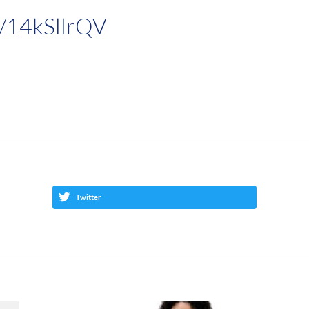
e/14kSllrQV
Twitter