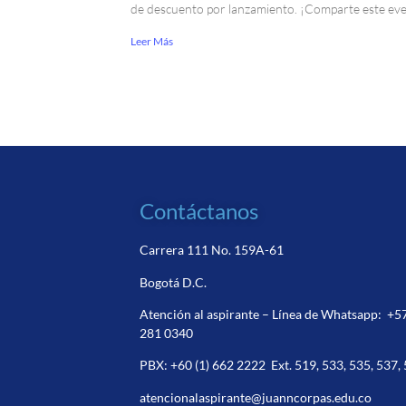
de descuento por lanzamiento. ¡Comparte este ev
Leer Más
Contáctanos
Carrera 111 No. 159A-61
Bogotá D.C.
Atención al aspirante – Línea de Whatsapp:
+5
281 0340
PBX:
+60 (1) 662 2222
Ext. 519, 533, 535, 537,
atencionalaspirante@juanncorpas.edu.co